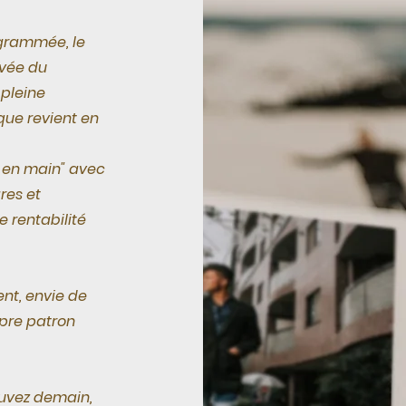
grammée, le
ivée du
pleine
que revient en
 en main" avec
res et
e rentabilité
ent, envie de
opre patron
ouvez demain,